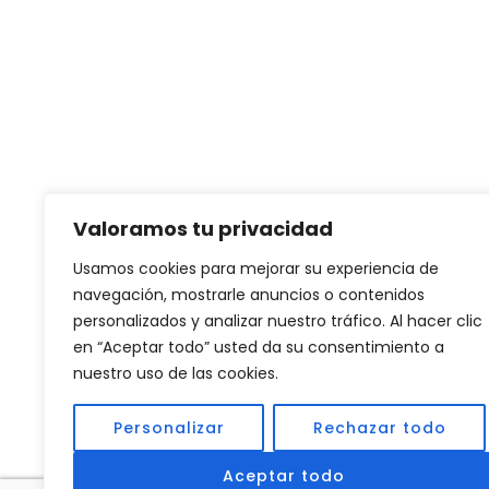
OFICINAS CENTRALES
NOGALE
Valoramos tu privacidad
Asteroides 21. Parque Industrial
El Dorad
Hermosillo, Sonora
LLC
Usamos cookies para mejorar su experiencia de
C.P. 83299.
Sonora 
navegación, mostrarle anuncios o contenidos
Tel: (662) 251 09 00
Trading
personalizados y analizar nuestro tráfico. Al hacer clic
en “Aceptar todo” usted da su consentimiento a
WhatsApp: (662) 1051016
1451 Nort
nuestro uso de las cookies.
ventas@eldoradosistemas.com
ZIP code
Phone:
(
Personalizar
Rechazar todo
Aceptar todo